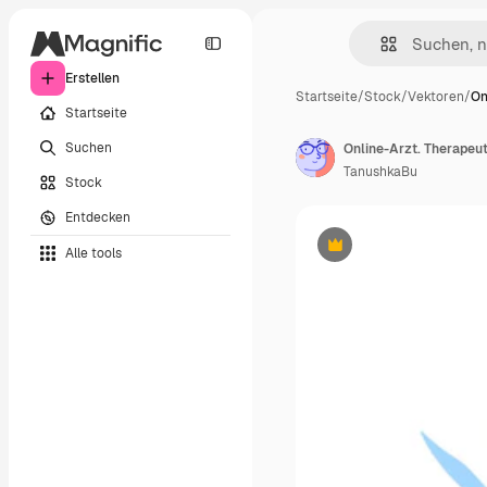
Erstellen
Startseite
/
Stock
/
Vektoren
/
On
Startseite
Suchen
TanushkaBu
Stock
Entdecken
Alle tools
Premium