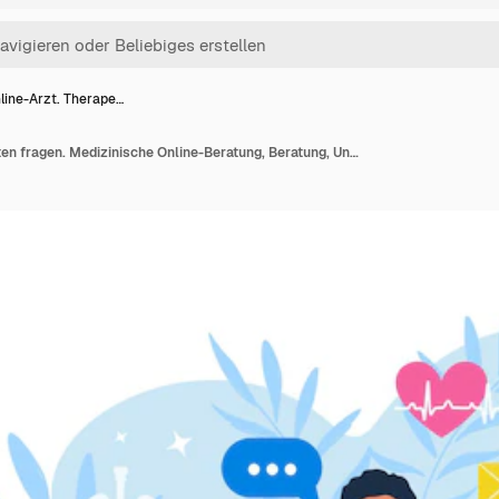
line-Arzt. Therape…
Online-Arzt. Therapeuten fragen. Medizinische Online-Beratung, Beratung, Unterstützungsservice. Der Arzt führt die Diagnose über das Internet durch. Mann im weißen Kittel mit Stethoskop auf Laptop-Bildschirm