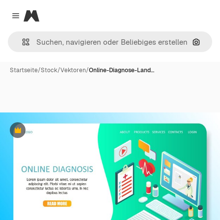
Magnific
Close menu
Nach B
Startseite
/
Stock
/
Vektoren
/
Online-Diagnose-Land…
Premium