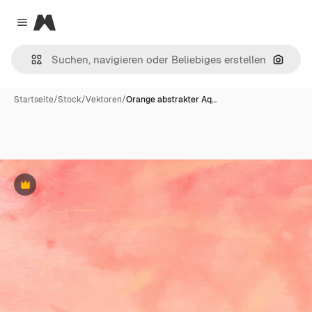
Magnific
Close menu
Nach B
Startseite
/
Stock
/
Vektoren
/
Orange abstrakter Aq…
Premium