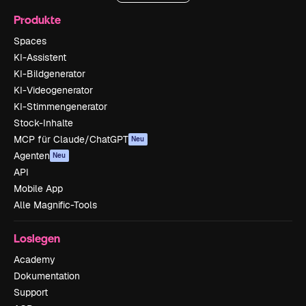
Produkte
Spaces
KI-Assistent
KI-Bildgenerator
KI-Videogenerator
KI-Stimmengenerator
Stock-Inhalte
MCP für Claude/ChatGPT
Neu
Agenten
Neu
API
Mobile App
Alle Magnific-Tools
Loslegen
Academy
Dokumentation
Support