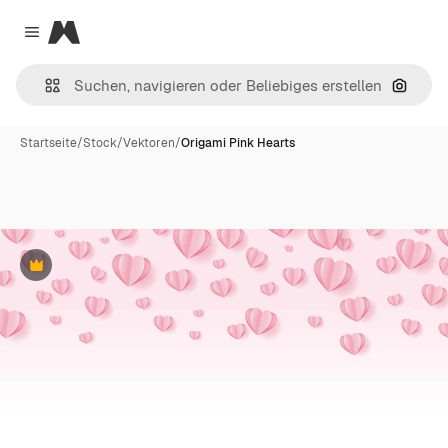
Magnific
Close menu
Nach B
Startseite
/
Stock
/
Vektoren
/
Origami Pink Hearts
Premium