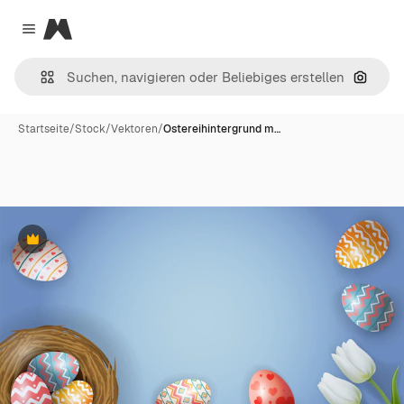
Magnific
Close menu
Nach B
Startseite
/
Stock
/
Vektoren
/
Ostereihintergrund m…
Premium