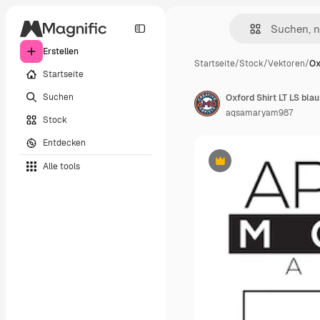
Erstellen
Startseite
/
Stock
/
Vektoren
/
Ox
Startseite
Suchen
Oxford Shirt LT LS bl
aqsamaryam987
Stock
Entdecken
Alle tools
Premium