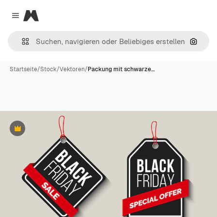
Magnific
Close menu
Nach B
Startseite
/
Stock
/
Vektoren
/
Packung mit schwarze…
Premium