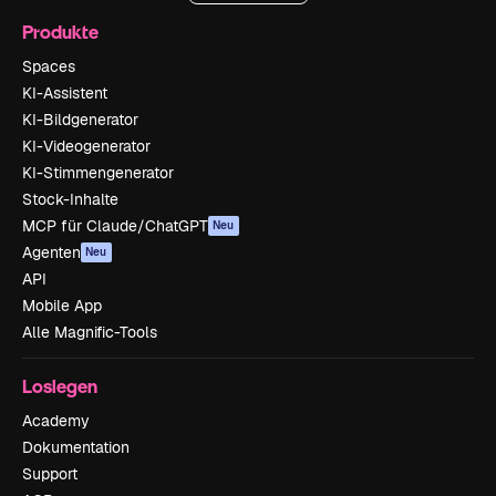
Produkte
Spaces
KI-Assistent
KI-Bildgenerator
KI-Videogenerator
KI-Stimmengenerator
Stock-Inhalte
MCP für Claude/ChatGPT
Neu
Agenten
Neu
API
Mobile App
Alle Magnific-Tools
Loslegen
Academy
Dokumentation
Support