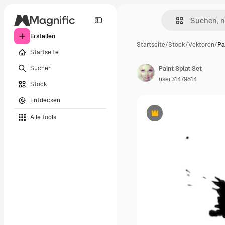
Erstellen
Startseite
/
Stock
/
Vektoren
/
Pa
Startseite
Suchen
Paint Splat Set
user31479814
Stock
Entdecken
Alle tools
Premium