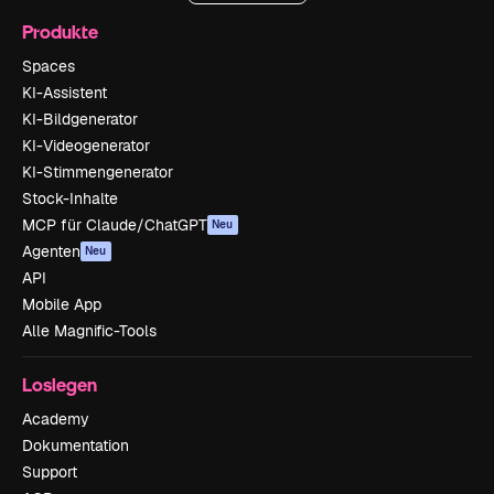
Produkte
Spaces
KI-Assistent
KI-Bildgenerator
KI-Videogenerator
KI-Stimmengenerator
Stock-Inhalte
MCP für Claude/ChatGPT
Neu
Agenten
Neu
API
Mobile App
Alle Magnific-Tools
Loslegen
Academy
Dokumentation
Support