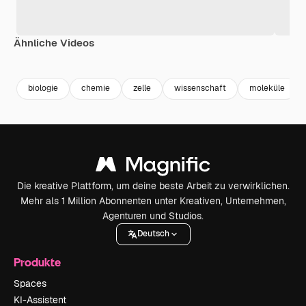
Ähnliche Videos
Premium
Premium
Premium
Premium
biologie
chemie
zelle
wissenschaft
moleküle
Die kreative Plattform, um deine beste Arbeit zu verwirklichen.
Mehr als 1 Million Abonnenten unter Kreativen, Unternehmen,
Agenturen und Studios.
Deutsch
Produkte
Spaces
KI-Assistent