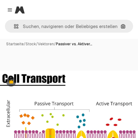
Magnific
Close menu
Nach B
Startseite
/
Stock
/
Vektoren
/
Passiver vs. Aktiver…
Premium