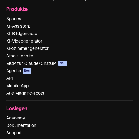
Produkte
Spaces
KI-Assistent
KI-Bildgenerator
KI-Videogenerator
KI-Stimmengenerator
Stock-Inhalte
MCP für Claude/ChatGPT
Neu
Agenten
Neu
API
Mobile App
Alle Magnific-Tools
Loslegen
Academy
Dokumentation
Support