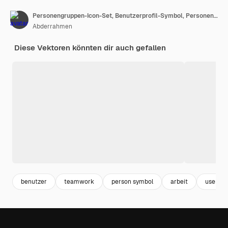
Personengruppen-Icon-Set, Benutzerprofil-Symbol, Personen-Symbol-Schaltfläche für Geschäfts- und App-Design
Abderrahmen
Diese Vektoren könnten dir auch gefallen
benutzer
teamwork
person symbol
arbeit
user