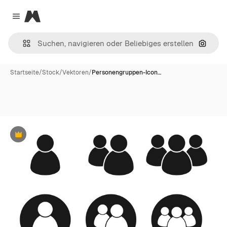
Magnific
Close menu
Nach B
Startseite
/
Stock
/
Vektoren
/
Personengruppen-Icon…
Premium