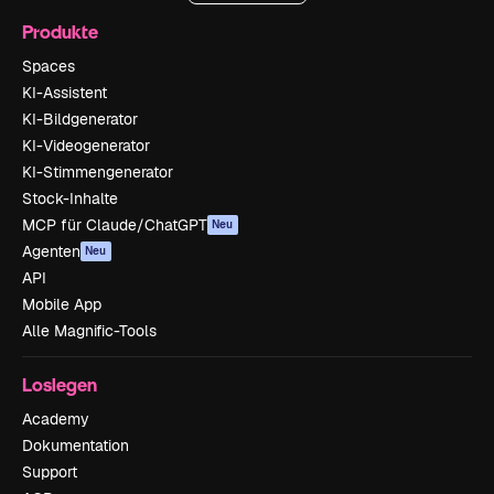
Produkte
Spaces
KI-Assistent
KI-Bildgenerator
KI-Videogenerator
KI-Stimmengenerator
Stock-Inhalte
MCP für Claude/ChatGPT
Neu
Agenten
Neu
API
Mobile App
Alle Magnific-Tools
Loslegen
Academy
Dokumentation
Support