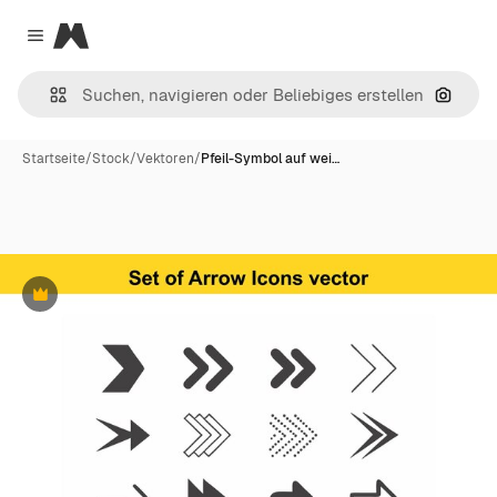
Magnific
Close menu
Nach B
Startseite
/
Stock
/
Vektoren
/
Pfeil-Symbol auf wei…
Premium