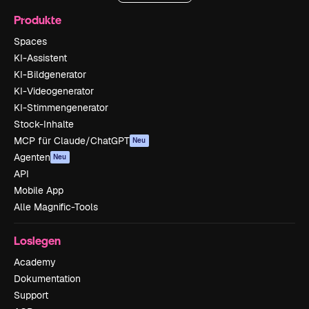
Produkte
Spaces
KI-Assistent
KI-Bildgenerator
KI-Videogenerator
KI-Stimmengenerator
Stock-Inhalte
MCP für Claude/ChatGPT
Neu
Agenten
Neu
API
Mobile App
Alle Magnific-Tools
Loslegen
Academy
Dokumentation
Support