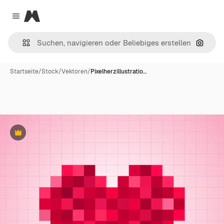
Magnific
Close menu
Nach B
Startseite
/
Stock
/
Vektoren
/
Pixelherzillustratio…
Premium