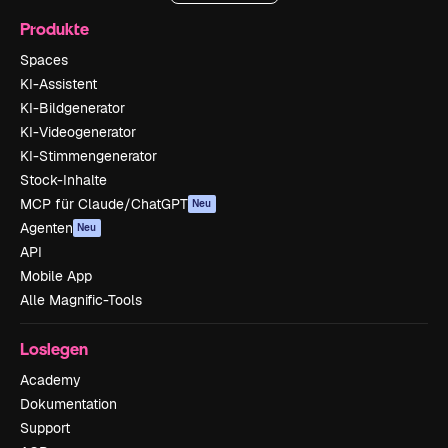
Produkte
Spaces
KI-Assistent
KI-Bildgenerator
KI-Videogenerator
KI-Stimmengenerator
Stock-Inhalte
MCP für Claude/ChatGPT
Neu
Agenten
Neu
API
Mobile App
Alle Magnific-Tools
Loslegen
Academy
Dokumentation
Support