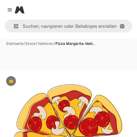
Magnific
Close menu
Nach B
Startseite
/
Stock
/
Vektoren
/
Pizza Margarita-Vekt…
Premium