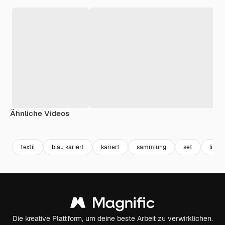
Ähnliche Videos
Premium
Premium
Generiert von KI
Premium
Premium
textil
blau kariert
kariert
sammlung
set
linien
Die kreative Plattform, um deine beste Arbeit zu verwirklichen.