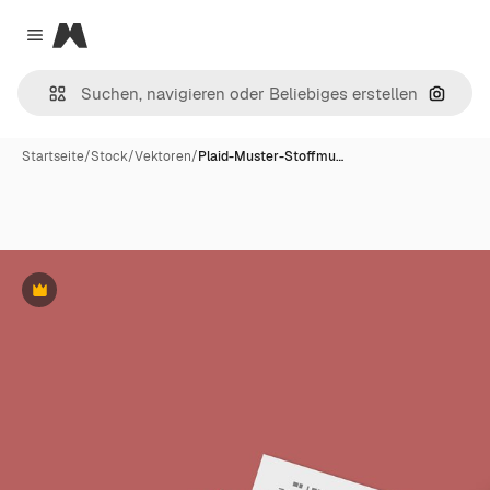
Magnific
Close menu
Nach B
Startseite
/
Stock
/
Vektoren
/
Plaid-Muster-Stoffmu…
Premium