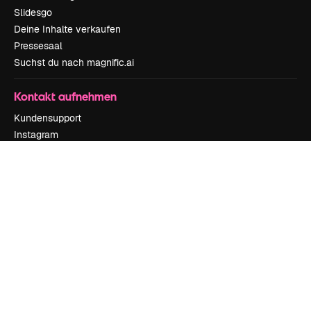
Slidesgo
Deine Inhalte verkaufen
Pressesaal
Suchst du nach magnific.ai
Kontakt aufnehmen
Kundensupport
Instagram
YouTube
LinkedIn
TikTok
Discord
X
Reddit
Copyright © 2010-
2026
Freepik Company S.L.U.
Alle Rechte vorbehalten
.