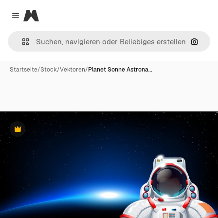
Magnific
Close menu
Nach B
Startseite
/
Stock
/
Vektoren
/
Planet Sonne Astrona…
Premium