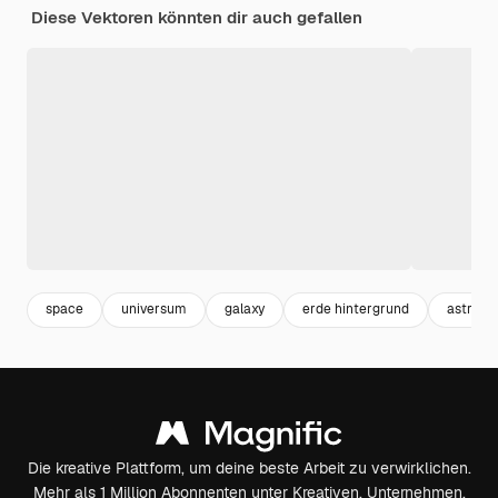
Diese Vektoren könnten dir auch gefallen
space
universum
galaxy
erde hintergrund
astrona
Die kreative Plattform, um deine beste Arbeit zu verwirklichen.
Mehr als 1 Million Abonnenten unter Kreativen, Unternehmen,