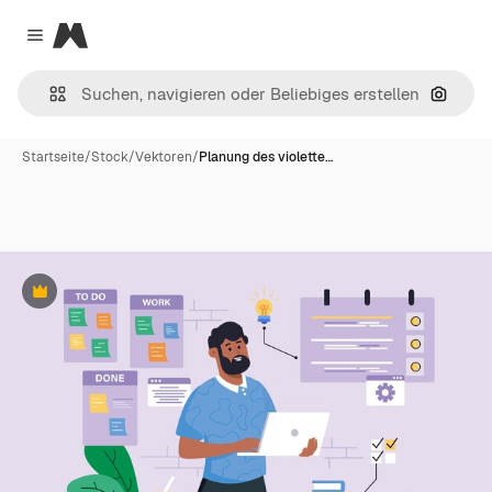
Magnific
Close menu
Nach B
Startseite
/
Stock
/
Vektoren
/
Planung des violette…
Premium