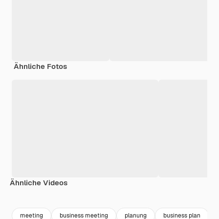
Ähnliche Fotos
Ähnliche Videos
Premium
Premium
meeting
business meeting
planung
business plan