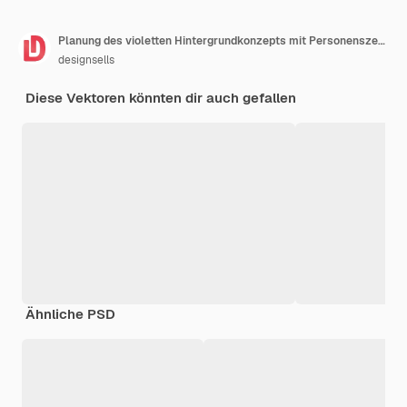
Planung des violetten Hintergrundkonzepts mit Personenszene im flachen Cartoon-Stil Mitarbeiter überprüft seine Liste der Pläne für den Tag Vektorillustration
designsells
Diese Vektoren könnten dir auch gefallen
Ähnliche PSD