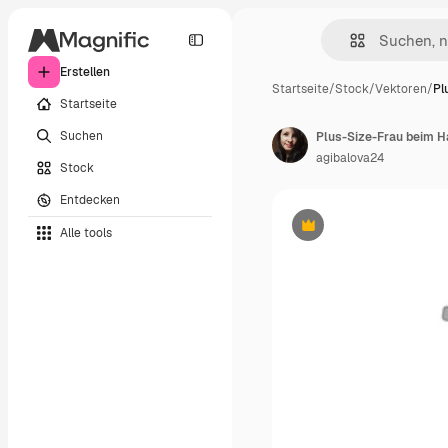
Erstellen
Startseite
/
Stock
/
Vektoren
/
Pl
Startseite
Suchen
Plus-Size-Frau beim Ha
agibalova24
Stock
Entdecken
Alle tools
Premium