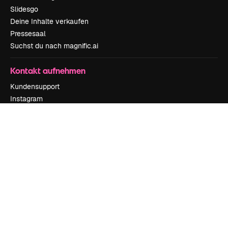
Slidesgo
Deine Inhalte verkaufen
Pressesaal
Suchst du nach magnific.ai
Kontakt aufnehmen
Kundensupport
Instagram
YouTube
LinkedIn
TikTok
Discord
X
Reddit
Copyright © 2010-
2026
Freepik Company S.L.U.
Alle Rechte vorbehalten
.