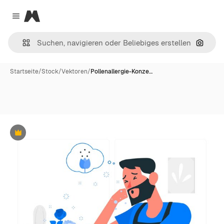
Magnific
Close menu
Nach B
Startseite
/
Stock
/
Vektoren
/
Pollenallergie-Konze…
Premium