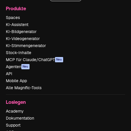
Produkte
Spaces
KI-Assistent
KI-Bildgenerator
KI-Videogenerator
KI-Stimmengenerator
Stock-Inhalte
MCP für Claude/ChatGPT
Neu
Agenten
Neu
API
Mobile App
Alle Magnific-Tools
Loslegen
Academy
Dokumentation
Support