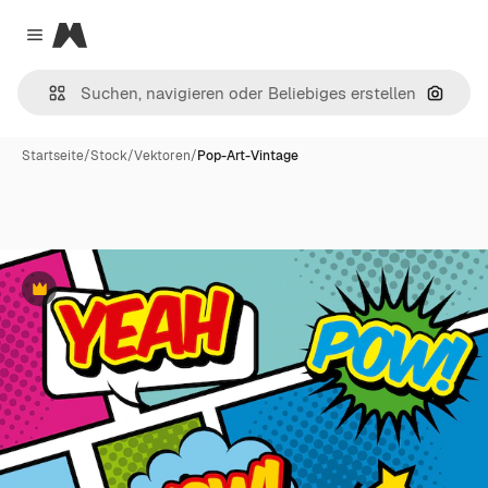
Magnific
Close menu
Nach B
Startseite
/
Stock
/
Vektoren
/
Pop-Art-Vintage
Premium