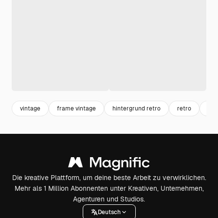
vintage
frame vintage
hintergrund retro
retro
etik
Die kreative Plattform, um deine beste Arbeit zu verwirklichen.
Mehr als 1 Million Abonnenten unter Kreativen, Unternehmen,
Agenturen und Studios.
Deutsch