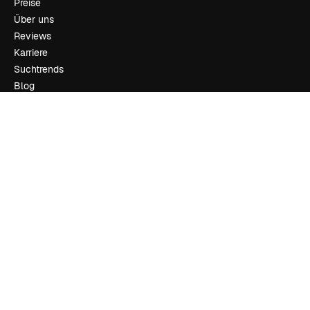
Preise
Über uns
Reviews
Karriere
Suchtrends
Blog
Veranstaltungen
Slidesgo
Deine Inhalte verkaufen
Pressesaal
Suchst du nach magnific.ai
Kontakt aufnehmen
Kundensupport
Instagram
YouTube
LinkedIn
TikTok
Discord