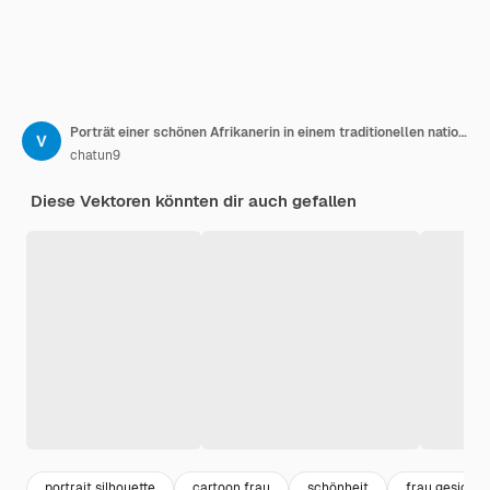
Porträt einer schönen Afrikanerin in einem traditionellen nationalen Turban. Abbildung, Vektor
chatun9
Diese Vektoren könnten dir auch gefallen
portrait silhouette
cartoon frau
schönheit
frau gesicht