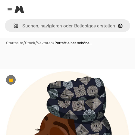
Magnific
Close menu
Nach B
Startseite
/
Stock
/
Vektoren
/
Porträt einer schöne…
Premium