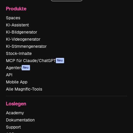
Produkte
Spaces
KI-Assistent
KI-Bildgenerator
KI-Videogenerator
KI-Stimmengenerator
Stock-Inhalte
MCP für Claude/ChatGPT
Neu
Agenten
Neu
API
Mobile App
Alle Magnific-Tools
Loslegen
Academy
Dokumentation
Support