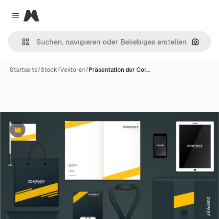
Magnific
Close menu
Nach B
Startseite
/
Stock
/
Vektoren
/
Präsentation der Cor…
Premium