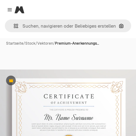
Magnific
Close menu
Nach B
Startseite
/
Stock
/
Vektoren
/
Premium-Anerkennungs…
Premium