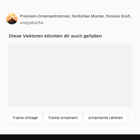
Premium-Ornamentrahmen, festliches Muster, florales Grafikdesign-Element
andyydna154
Diese Vektoren könnten dir auch gefallen
frame vintage
frame ornament
ornamente rahmen
um