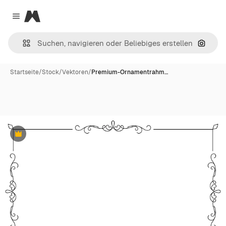
Magnific
Close menu
Nach B
Startseite
/
Stock
/
Vektoren
/
Premium-Ornamentrahm…
Premium