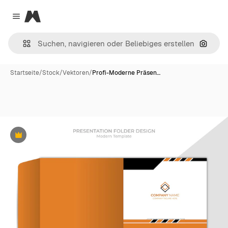
Magnific
Close menu
Nach B
Startseite
/
Stock
/
Vektoren
/
Profi-Moderne Präsen…
Premium