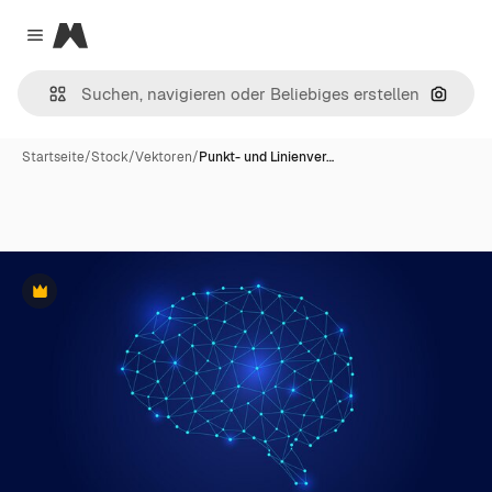
Magnific
Close menu
Nach B
Startseite
/
Stock
/
Vektoren
/
Punkt- und Linienver…
Premium