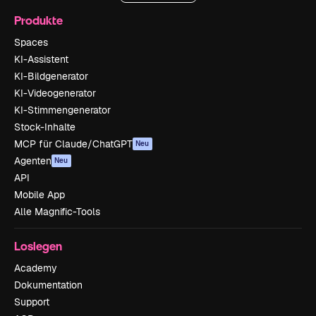
Produkte
Spaces
KI-Assistent
KI-Bildgenerator
KI-Videogenerator
KI-Stimmengenerator
Stock-Inhalte
MCP für Claude/ChatGPT
Neu
Agenten
Neu
API
Mobile App
Alle Magnific-Tools
Loslegen
Academy
Dokumentation
Support