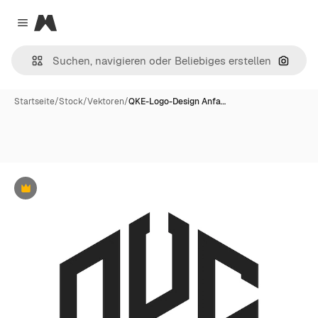
Magnific
Close menu
Nach B
Startseite
/
Stock
/
Vektoren
/
QKE-Logo-Design Anfa…
Premium