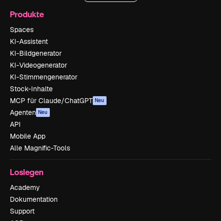
Produkte
Spaces
KI-Assistent
KI-Bildgenerator
KI-Videogenerator
KI-Stimmengenerator
Stock-Inhalte
MCP für Claude/ChatGPT
Neu
Agenten
Neu
API
Mobile App
Alle Magnific-Tools
Loslegen
Academy
Dokumentation
Support