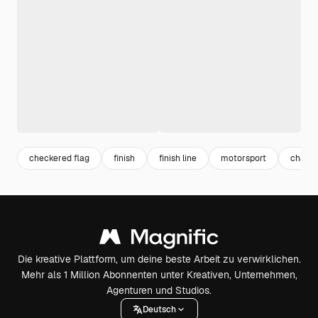
checkered flag
finish
finish line
motorsport
champ
Die kreative Plattform, um deine beste Arbeit zu verwirklichen.
Mehr als 1 Million Abonnenten unter Kreativen, Unternehmen,
Agenturen und Studios.
Deutsch