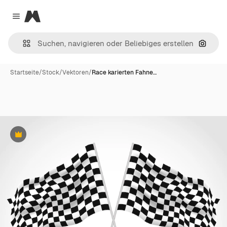
Magnific
Close menu
Nach B
Startseite
/
Stock
/
Vektoren
/
Race karierten Fahne…
Premium