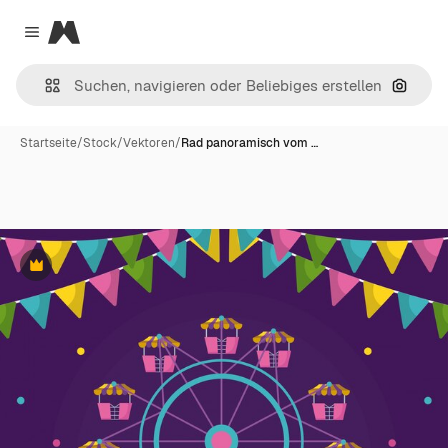
Magnific
Close menu
Nach B
Startseite
/
Stock
/
Vektoren
/
Rad panoramisch vom …
Premium