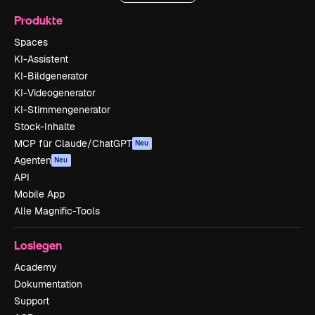
Produkte
Spaces
KI-Assistent
KI-Bildgenerator
KI-Videogenerator
KI-Stimmengenerator
Stock-Inhalte
MCP für Claude/ChatGPT
Neu
Agenten
Neu
API
Mobile App
Alle Magnific-Tools
Loslegen
Academy
Dokumentation
Support