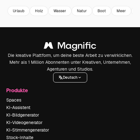
Urlaub
Holz
Wasser
Natur
Boot
Meer
Z
Die kreative Plattform, um deine beste Arbeit zu verwirklichen.
Mehr als 1 Million Abonnenten unter Kreativen, Unternehmen,
Agenturen und Studios.
Deutsch
Produkte
Spaces
KI-Assistent
KI-Bildgenerator
KI-Videogenerator
KI-Stimmengenerator
Stock-Inhalte