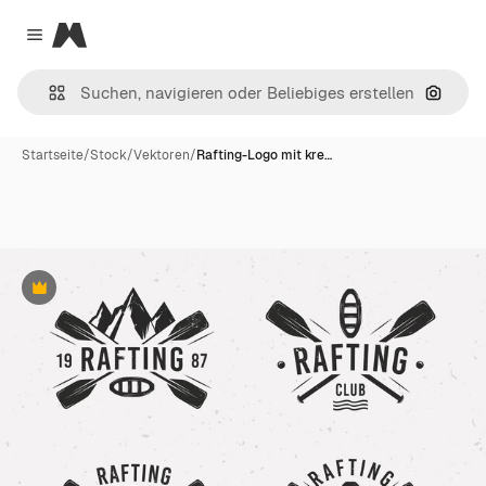
Magnific
Close menu
Nach B
Startseite
/
Stock
/
Vektoren
/
Rafting-Logo mit kre…
Premium