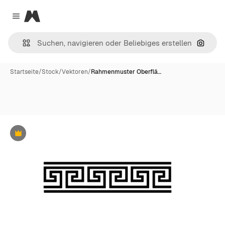
Magnific
Close menu
Nach B
Startseite
/
Stock
/
Vektoren
/
Rahmenmuster Oberflä…
Premium