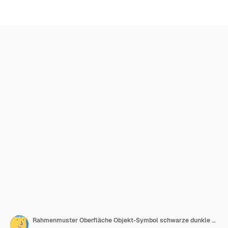
Rahmenmuster Oberfläche Objekt-Symbol schwarze dunkle Farbe Symbol Zeichen chinesisches Neujahr 2024 2025 2026 Februar