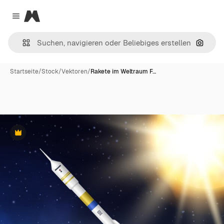
Magnific
Close menu
Nach B
Startseite
/
Stock
/
Vektoren
/
Rakete im Weltraum F…
Premium