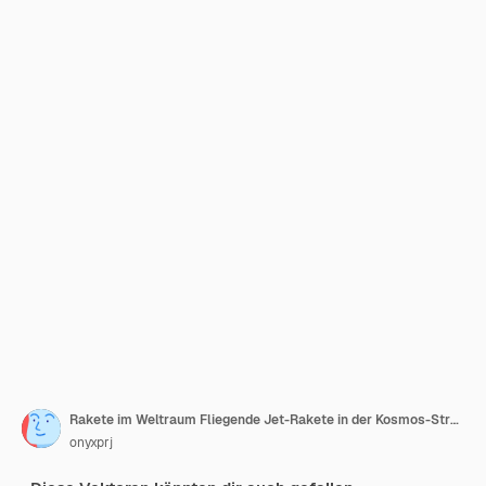
Rakete im Weltraum Fliegende Jet-Rakete in der Kosmos-Stratosphäre mit großen futuristischen Planeten und Sternen anständiger vektorrealistischer Hintergrund
onyxprj