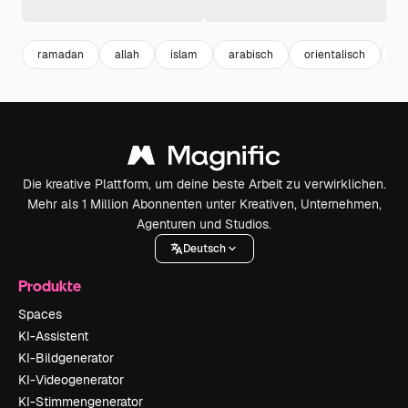
ramadan
allah
islam
arabisch
orientalisch
go
Die kreative Plattform, um deine beste Arbeit zu verwirklichen.
Mehr als 1 Million Abonnenten unter Kreativen, Unternehmen,
Agenturen und Studios.
Deutsch
Produkte
Spaces
KI-Assistent
KI-Bildgenerator
KI-Videogenerator
KI-Stimmengenerator