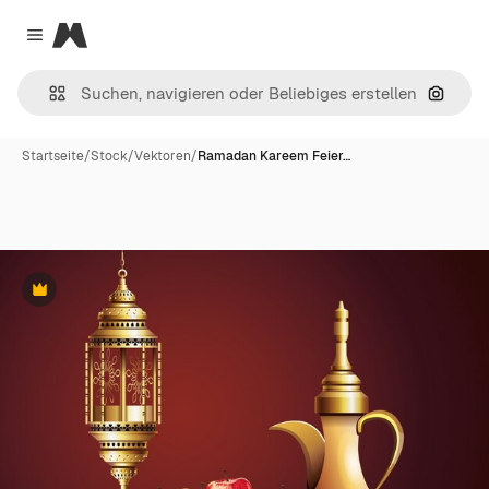
Magnific
Close menu
Nach B
Startseite
/
Stock
/
Vektoren
/
Ramadan Kareem Feier…
Premium