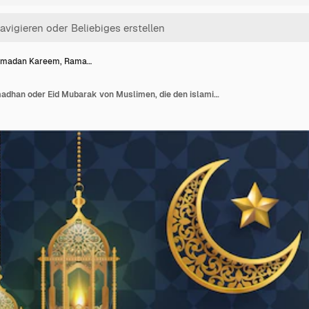
madan Kareem, Rama…
Ramadan Kareem, Ramadhan oder Eid Mubarak von Muslimen, die den islamischen Hintergrund mit Goldmustern und Kristallen auf Papierfarbhintergrund grüßen. (Übersetzung: Ramadan Kareem)