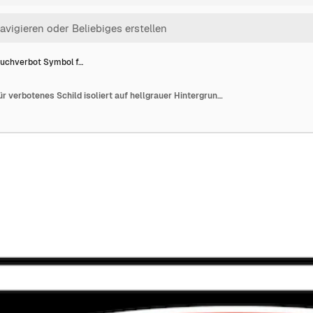
uchverbot Symbol f…
Rauchverbot Symbol für verbotenes Schild isoliert auf hellgrauer Hintergrundvektorillustration