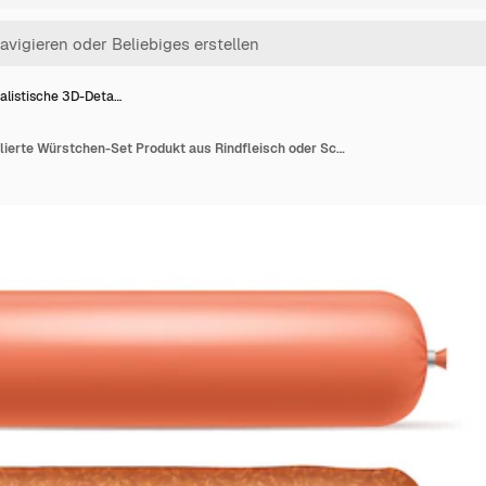
alistische 3D-Deta…
Realistische 3D-Detaillierte Würstchen-Set Produkt aus Rindfleisch oder Schweinefleisch Vektor-Illustration von Würstchen