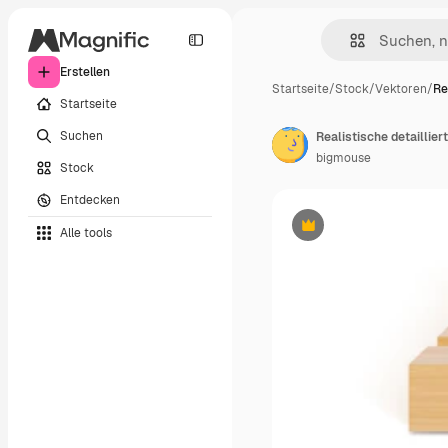
Erstellen
Startseite
/
Stock
/
Vektoren
/
Re
Startseite
Suchen
Realistische detaillie
bigmouse
Stock
Entdecken
Alle tools
Premium