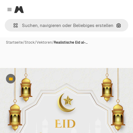
Magnific
Close menu
Nach B
Startseite
/
Stock
/
Vektoren
/
Realistische Eid al-…
Premium