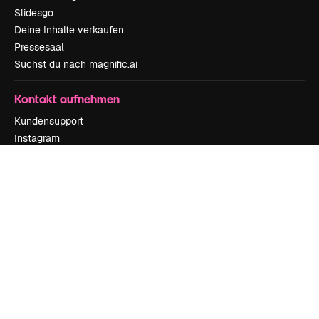
Slidesgo
Deine Inhalte verkaufen
Pressesaal
Suchst du nach magnific.ai
Kontakt aufnehmen
Kundensupport
Instagram
YouTube
LinkedIn
TikTok
Discord
X
Reddit
Copyright © 2010-
2026
Freepik Company S.L.U.
Alle Rechte vorbehalten
.