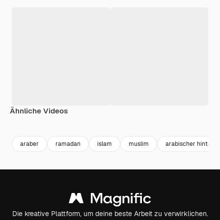
Ähnliche Videos
Premium
Premium
Premium
Premium
araber
ramadan
islam
muslim
arabischer hinterg
Die kreative Plattform, um deine beste Arbeit zu verwirklichen.