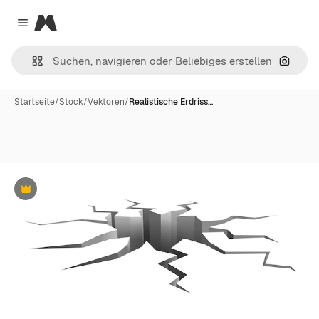
Magnific
Close menu
Nach B
Startseite
/
Stock
/
Vektoren
/
Realistische Erdriss…
Premium