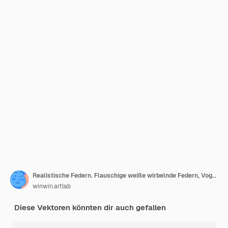
Realistische Federn. Flauschige weiße wirbelnde Federn, Vogelflügel, der schwerelose Feder fällt, fliegender Lungenfederillustrationssatz. Weiße Feder, flauschige weiche realistische Sammlung
winwin.artlab
Diese Vektoren könnten dir auch gefallen