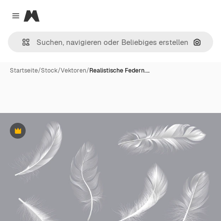
Magnific
Close menu
Nach B
Startseite
/
Stock
/
Vektoren
/
Realistische Federn.…
Premium