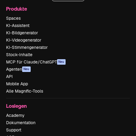
Produkte
Spaces
KI-Assistent
KI-Bildgenerator
KI-Videogenerator
KI-Stimmengenerator
Stock-Inhalte
MCP für Claude/ChatGPT
Neu
Agenten
Neu
API
Mobile App
Alle Magnific-Tools
Loslegen
Academy
Dokumentation
Support