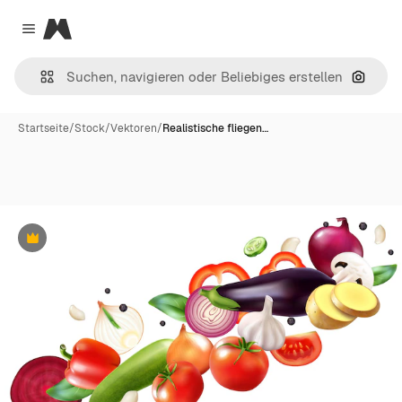
Magnific
Close menu
Nach B
Startseite
/
Stock
/
Vektoren
/
Realistische fliegen…
Premium