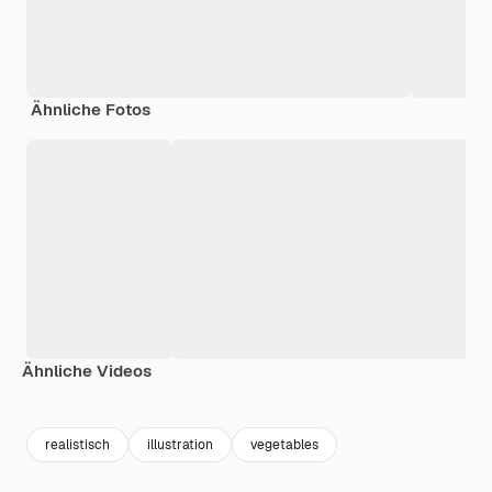
Ähnliche Fotos
Ähnliche Videos
Premium
Premium
Premium
Premium
realistisch
illustration
vegetables