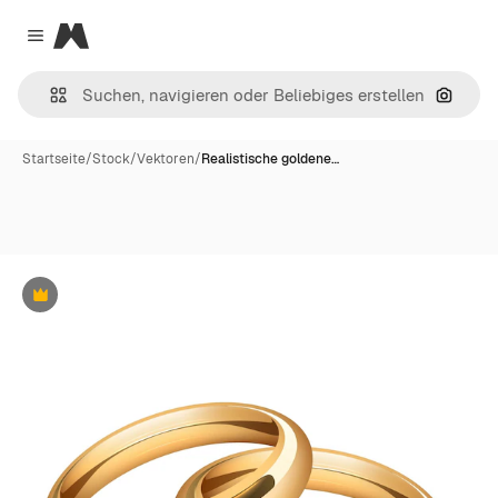
Magnific
Close menu
Nach B
Startseite
/
Stock
/
Vektoren
/
Realistische goldene…
Premium