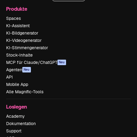
Produkte
Spaces
KI-Assistent
KI-Bildgenerator
KI-Videogenerator
KI-Stimmengenerator
Stock-Inhalte
MCP für Claude/ChatGPT
Neu
Agenten
Neu
API
Mobile App
Alle Magnific-Tools
Loslegen
Academy
Dokumentation
Support