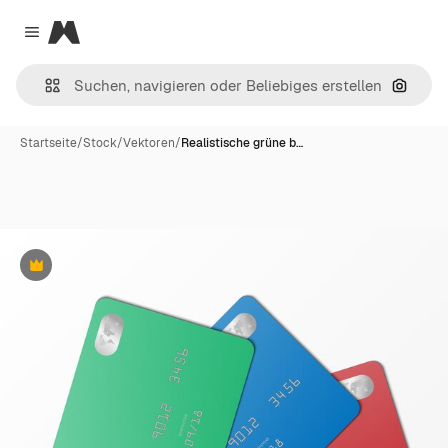
Magnific
Close menu
Nach B
Startseite
/
Stock
/
Vektoren
/
Realistische grüne b…
Premium