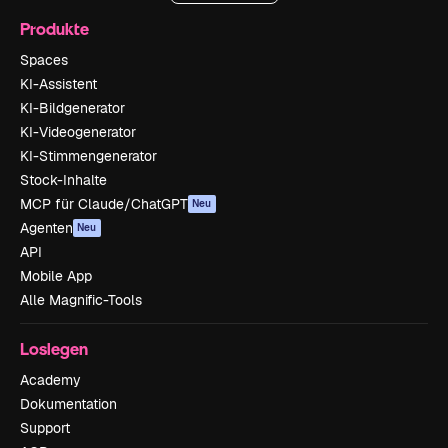
Produkte
Spaces
KI-Assistent
KI-Bildgenerator
KI-Videogenerator
KI-Stimmengenerator
Stock-Inhalte
MCP für Claude/ChatGPT
Neu
Agenten
Neu
API
Mobile App
Alle Magnific-Tools
Loslegen
Academy
Dokumentation
Support