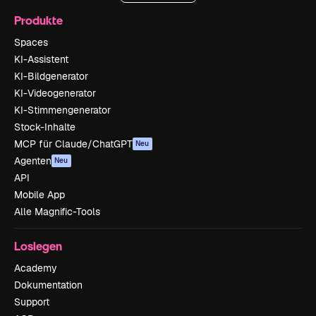
Produkte
Spaces
KI-Assistent
KI-Bildgenerator
KI-Videogenerator
KI-Stimmengenerator
Stock-Inhalte
MCP für Claude/ChatGPT
Neu
Agenten
Neu
API
Mobile App
Alle Magnific-Tools
Loslegen
Academy
Dokumentation
Support