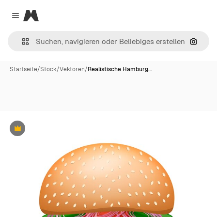
Magnific
Close menu
Nach B
Startseite
/
Stock
/
Vektoren
/
Realistische Hamburg…
Premium