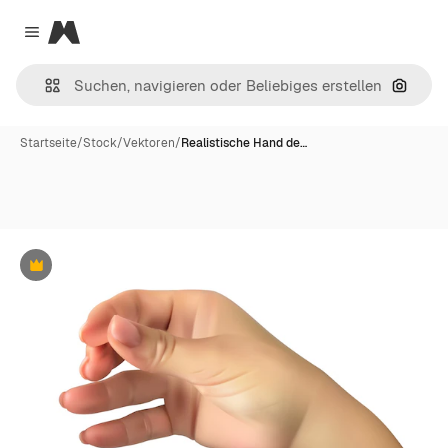
Magnific
Close menu
Nach B
Startseite
/
Stock
/
Vektoren
/
Realistische Hand de…
Premium