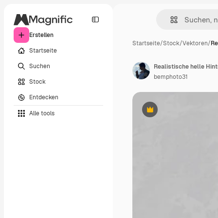
Erstellen
Startseite
/
Stock
/
Vektoren
/
Re
Startseite
Suchen
bemphoto31
Stock
Entdecken
Alle tools
Premium