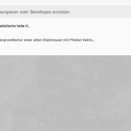
alistische helle H…
Realistische helle Hintergrundtextur einer alten Steinmauer mit Pfeilen Vektorillustration