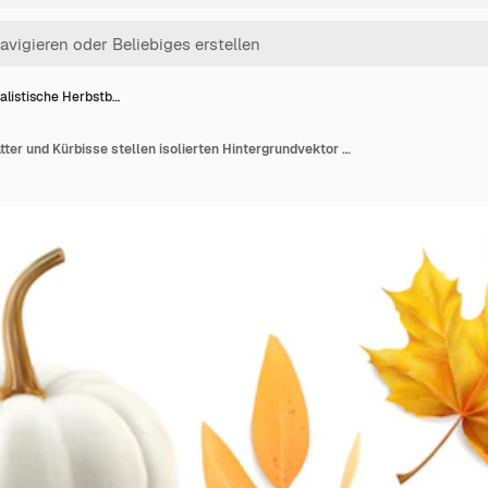
alistische Herbstb…
Realistische Herbstblätter und Kürbisse stellen isolierten Hintergrundvektor realistische Herbstillustration