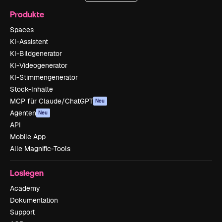
Produkte
Spaces
KI-Assistent
KI-Bildgenerator
KI-Videogenerator
KI-Stimmengenerator
Stock-Inhalte
MCP für Claude/ChatGPT
Neu
Agenten
Neu
API
Mobile App
Alle Magnific-Tools
Loslegen
Academy
Dokumentation
Support