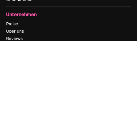
Unternehmen
Preise
Über uns
Reviews
Karriere
Suchtrends
Blog
Veranstaltungen
Slidesgo
Deine Inhalte verkaufen
Pressesaal
Suchst du nach magnific.ai
Kontakt aufnehmen
Kundensupport
Instagram
YouTube