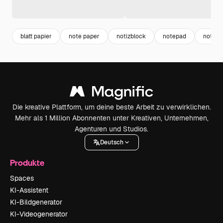
blatt papier
note paper
notizblock
notepad
notizb
Die kreative Plattform, um deine beste Arbeit zu verwirklichen.
Mehr als 1 Million Abonnenten unter Kreativen, Unternehmen,
Agenturen und Studios.
Deutsch
Produkte
Spaces
KI-Assistent
KI-Bildgenerator
KI-Videogenerator