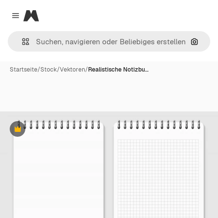
Magnific
Close menu
Nach B
Startseite
/
Stock
/
Vektoren
/
Realistische Notizbu…
Premium